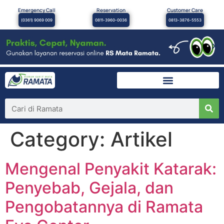
Emergency Call
Reservation
Customer Care
(0361) 9069 009
0811-3960-0036
0813-3876-5553
×
Category:
Artikel
Mengenal Penyakit Katarak:
Penyebab, Gejala, dan
Pengobatannya di Ramata