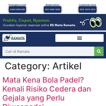
Emergency Call
Reservation
Customer Care
(0361) 9069 009
0811-3960-0036
0813-3876-5553
×
Category:
Artikel
Mata Kena Bola Padel?
Kenali Risiko Cedera dan
Gejala yang Perlu