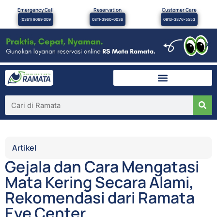
Emergency Call
Reservation
Customer Care
(0361) 9069 009
0811-3960-0036
0813-3876-5553
×
Artikel
Gejala dan Cara Mengatasi
Mata Kering Secara Alami,
Rekomendasi dari Ramata
Eye Center