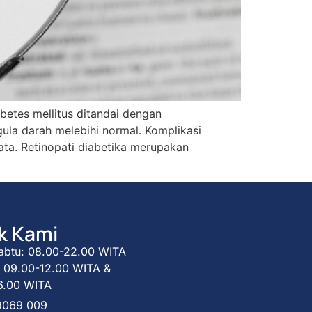
abetes mellitus ditandai dengan
la darah melebihi normal. Komplikasi
ata. Retinopati diabetika merupakan
k Kami
abtu: 08.00-22.00 WITA
 09.00-12.00 WITA &
6.00 WITA
9069 009