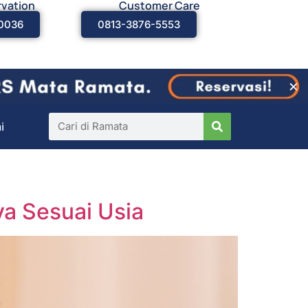
vation
Customer Care
0036
0813-3876-5553
×
i
ya Sesuai Usia