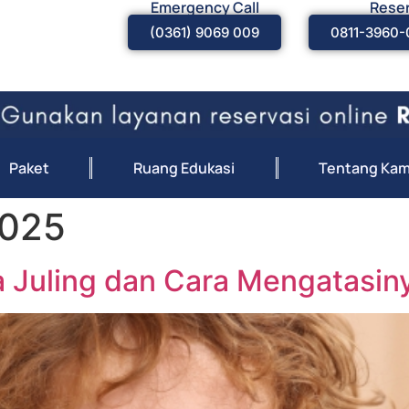
Emergency Call
Reser
(0361) 9069 009
0811-3960-
Paket
Ruang Edukasi
Tentang Kam
2025
a Juling dan Cara Mengatasin