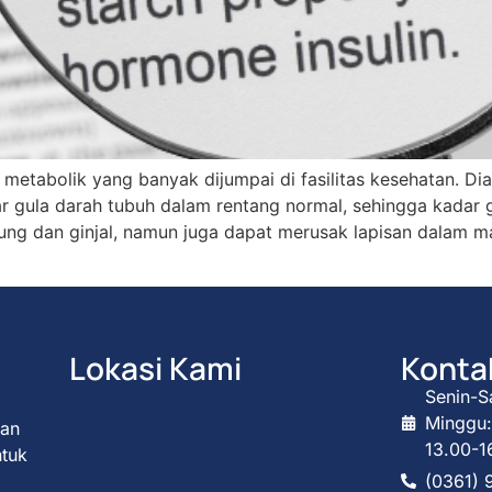
 metabolik yang banyak dijumpai di fasilitas kesehatan. Di
gula darah tubuh dalam rentang normal, sehingga kadar gu
tung dan ginjal, namun juga dapat merusak lapisan dalam m
Lokasi Kami
Konta
Senin-S
Minggu:
kan
13.00-1
ntuk
(0361) 