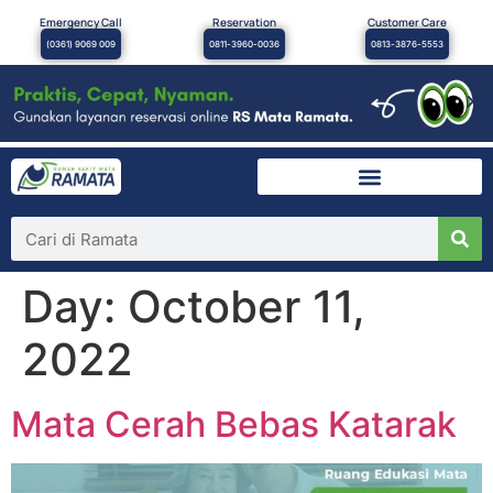
Emergency Call
Reservation
Customer Care
(0361) 9069 009
0811-3960-0036
0813-3876-5553
×
Day:
October 11,
2022
Mata Cerah Bebas Katarak