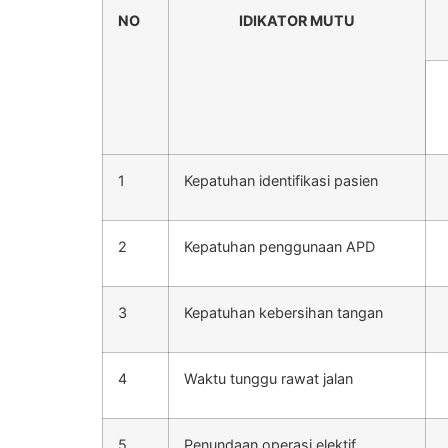
NO
IDIKATOR MUTU
1
Kepatuhan identifikasi pasien
2
Kepatuhan penggunaan APD
3
Kepatuhan kebersihan tangan
4
Waktu tunggu rawat jalan
5
Penundaan operasi elektif