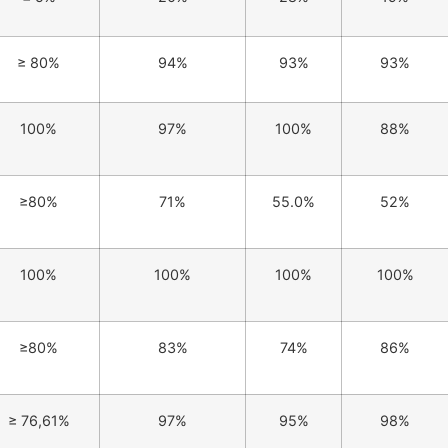
≥ 80%
94%
93%
93%
100%
97%
100%
88%
≥80%
71%
55.0%
52%
100%
100%
100%
100%
≥80%
83%
74%
86%
≥ 76,61%
97%
95%
98%