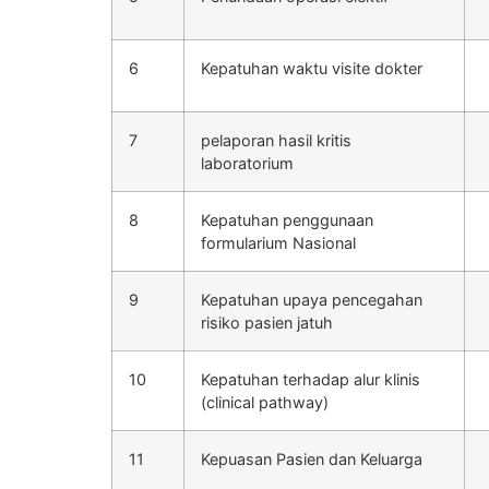
6
Kepatuhan waktu visite dokter
7
pelaporan hasil kritis
laboratorium
8
Kepatuhan penggunaan
formularium Nasional
9
Kepatuhan upaya pencegahan
risiko pasien jatuh
10
Kepatuhan terhadap alur klinis
(clinical pathway)
11
Kepuasan Pasien dan Keluarga