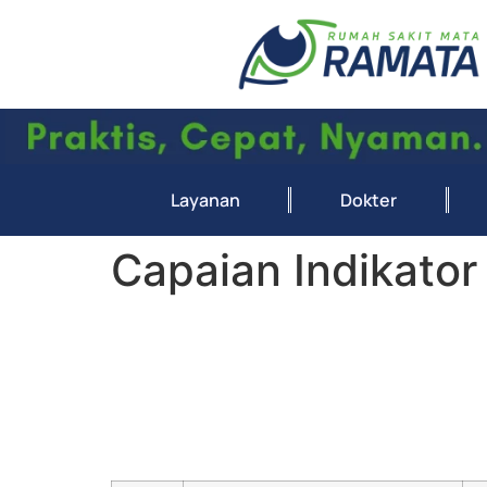
Layanan
Dokter
Capaian Indikato