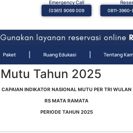
Emergency Call
Reser
(0361) 9069 009
0811-3960-
Paket
Ruang Edukasi
Tentang Kam
r Mutu Tahun 2025
CAPAIAN INDIKATOR NASIONAL MUTU PER TRI WULAN
RS MATA RAMATA
PERIODE TAHUN 2025