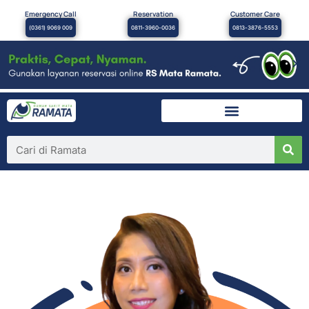
Emergency Call
Reservation
Customer Care
(0361) 9069 009
0811-3960-0036
0813-3876-5553
×