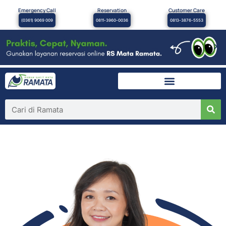
Emergency Call
Reservation
Customer Care
(0361) 9069 009
0811-3960-0036
0813-3876-5553
×