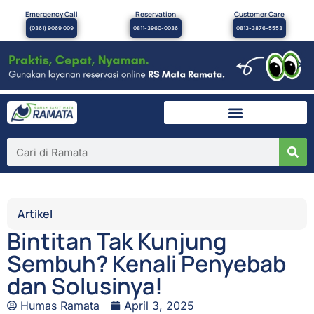
Emergency Call
Reservation
Customer Care
(0361) 9069 009
0811-3960-0036
0813-3876-5553
×
Artikel
Bintitan Tak Kunjung
Sembuh? Kenali Penyebab
dan Solusinya!
Humas Ramata
April 3, 2025